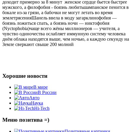
доходит примерно за 8 минут
женское сердце бьется быстрее
мужского, а филофобия - боязнь любить
шампанское пенится в
бокале из-за грязи, а бабочки не могут летать во время
землетрясения
Шанель ввела в моду загар
клинофобия —
боязнь ложиться спать, а боязнь ночи — никтофобия
(Nyctophobia)
чаще всего жёны миллионеров — учителя, а
чувство одиночества ослабляет иммунную систему человека
днём облака находятся выше, чем ночью, а каждую секунду на
Земле сверкают свыше 200 молний
Хорошие новости
В мире
В России
Авто
Наука
Hi-Tech
Меню позитива =)
Позитивные картинки