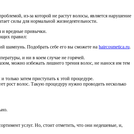
роблемой, из-за которой не растут волосы, является нарушение
атает силы для нормальной жизнедеятельности.
я и вредные привычки.
ующих правил:
ящий шампунь. Подобрать себе его вы сможете на
haircosmetica.ru
.
пературы, и ни в коем случае не горячей.
разом, можно избежать лишнего трения волос, не нанося им тем
и только затем приступать к этой процедуре.
рует рост волос. Такую процедуру нужно проводить несколько
ьно.
тимент услуг. Но, стоит отметить, что они недешевые, и,