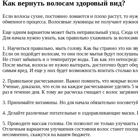
Как вернуть волосам здоровый вид?
Если волосы сухие, постоянно ломаются и плохо растут, то нуж
обменного процесса. Волосяные луковицы не получают нужного 
Еще одним вариантом может быть неправильный уход. Сюда от
Для начала нужно узнать, как правильно ухаживать за волосам
1. Научиться правильно, мыть голову. Как бы странно это ни з
Если он подойдет волосам, то они после мытья будут послуш
Не стоит забывать и о температуре воды. Так как это непосред
После мытья, волосы не нужно вытирать, достаточно будет обе
самым вред. И еще у них будет возможность впитать столько вл
2. Правильное расчесывание. Важно помнить, что мокрые волос
Ученые, доказали, что если на каждое расчесывание уделять 5
раз в течение дня. К тому же расческа счищает с волос загряз
3. Принимайте витамины. Но для начала обязательно посоветуй
4. Делайте различные питательные и оздоравливающие маски. И
5. Проводите массаж головы. Он позволит не только улучшить 
Отличным вариантом улучшения состояния волос станет посеще
несомненно, скажутся на вашем бюджете.