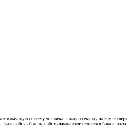
бляет иммунную систему человека
каждую секунду на Земле сверк
 а филофобия - боязнь любить
шампанское пенится в бокале из-за 