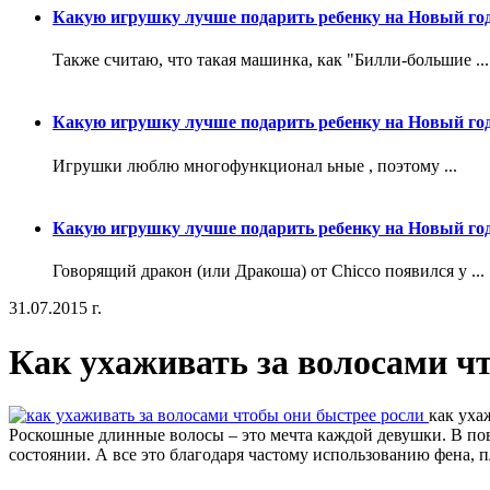
Какую игрушку лучше подарить ребенку на Новый го
Также считаю, что такая машинка, как "Билли-большие ...
Какую игрушку лучше подарить ребенку на Новый го
Игрушки люблю многофункционал ьные , поэтому ...
Какую игрушку лучше подарить ребенку на Новый го
Говорящий дракон (или Дракоша) от Chicco появился у ...
31.07.2015 г.
Как ухаживать за волосами ч
как уха
Роскошные длинные волосы – это мечта каждой девушки. В по
состоянии. А все это благодаря частому использованию фена, п