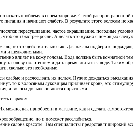
но искать проблему в своем здоровье. Самой распространенной п
питания и начинают слабеть. В результате этого волосам не хв
носятся: пересушивание, частое окрашивание, погодные услови
и, чтоб они быстрее росли. А делать это нужно с помощью след
вучало, но это действительно так. Для начала подберите подход
ными и шелковистыми.
ственно влияет на кожу головы. Вода должна быть комнатной тем
рнуть голову полотенцем и дать время впитаться воде. Таким об
аги, сколько это необходимо.
ы слабые и расчесывать их нельзя. Нужно дождаться высыхания 
 минут, то к волосяным луковицам приливает кровь, это стимули
нения, и волосы дольше остаются опрятными.
тесь с врачом.
х можно, как приобрести в магазине, как и сделать самостоятел
кровообращение, но и поможет расслабиться.
ние салона красоты. Там специалисты предоставят широкий ассор