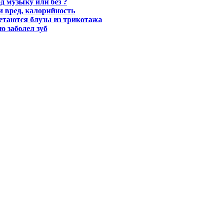
д музыку или без ?
и вред, калорийность
етаются блузы из трикотажа
ю заболел зуб