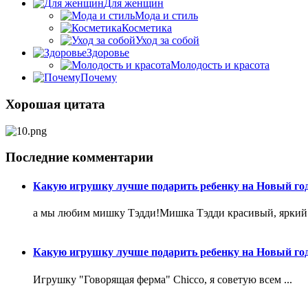
Для женщин
Мода и стиль
Косметика
Уход за собой
Здоровье
Молодость и красота
Почему
Хорошая цитата
Последние комментарии
Какую игрушку лучше подарить ребенку на Новый го
а мы любим мишку Тэдди!Мишка Тэдди красивый, яркий .
Какую игрушку лучше подарить ребенку на Новый го
Игрушку "Говорящая ферма" Chicco, я советую всем ...