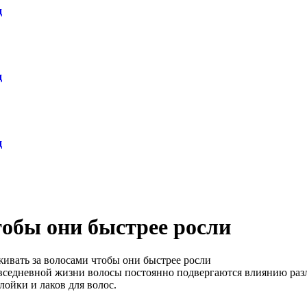
д
д
д
тобы они быстрее росли
живать за волосами чтобы они быстрее росли
вседневной жизни волосы постоянно подвергаются влиянию разл
лойки и лаков для волос.