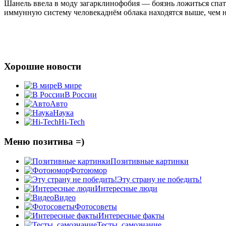
Шанель ввела в моду загар
клинофобия — боязнь ложиться спать
иммунную систему человека
днём облака находятся выше, чем 
Хорошие новости
В мире
В России
Авто
Наука
Hi-Tech
Меню позитива =)
Позитивные картинки
Фотоюмор
Эту страну не победить!
Интересные люди
Видео
Фотосоветы
Интересные факты
Тесты, самознание