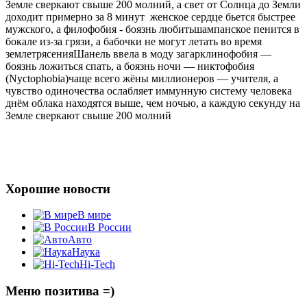
Земле сверкают свыше 200 молний, а свет от Солнца до Земли
доходит примерно за 8 минут
женское сердце бьется быстрее
мужского, а филофобия - боязнь любить
шампанское пенится в
бокале из-за грязи, а бабочки не могут летать во время
землетрясения
Шанель ввела в моду загар
клинофобия —
боязнь ложиться спать, а боязнь ночи — никтофобия
(Nyctophobia)
чаще всего жёны миллионеров — учителя, а
чувство одиночества ослабляет иммунную систему человека
днём облака находятся выше, чем ночью, а каждую секунду на
Земле сверкают свыше 200 молний
Хорошие новости
В мире
В России
Авто
Наука
Hi-Tech
Меню позитива =)