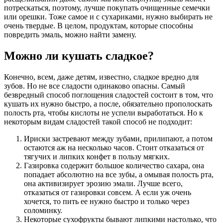
потрескаться, поэтому, лучше покупать очищенные семечки
или орешки. Тоже самое и с сухариками, нужно выбирать не
очень твердые. В целом, продуктам, которые способны
повредить эмаль, можно найти замену.
Можно ли кушать сладкое?
Конечно, всем, даже детям, известно, сладкое вредно для
зубов. Но не все сладости одинаково опасны. Самый
безвредный способ поглощения сладостей состоит в том, что
кушать их нужно быстро, а после, обязательно прополоскать
полость рта, чтобы кислоты не успели выработаться. Но к
некоторым видам сладостей такой способ не подходит:
Ириски застревают между зубами, прилипают, а потом
остаются аж на несколько часов. Стоит отказаться от
тягучих и липких конфет в пользу мягких.
Газировка содержит большое количество сахара, она
попадает абсолютно на все зубы, а омывая полость рта,
она активизирует эрозию эмали. Лучше всего,
отказаться от газировки совсем. А если уж очень
хочется, то пить ее нужно быстро и только через
соломинку.
Некоторые сухофрукты бывают липкими настолько, что