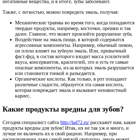
негативные вещества, и в итоге, зубы заболевают.
Также, с легкостью, можно повредить эмаль, получая:
Механические травмы во время того, когда попадаются
твердые продукты, например, косточки, орешки и так
далее. Главное, что может произойти разрушение зуба.
Воздействие на эмаль пищи, в которой содержатся
агрессивные компоненты. Например, обычный лимон,
он плохо влияет на зубную эмаль. Или, привычный
фаст-фуд, в состав которого входит масса усилителей
вкуса, консервантов, красителей, это и есть те самые
опасные компоненты, из-за которых эмаль разрушается
или становится тонкой и разъедается.
Органические кислоты. Как только, в рот попадают
различные сладости, образуется эта самая кислота,
которая повреждает эмаль и вызывает ненавистный
кариес.
Какие продукты вредны для зубов?
Сегодня специалист сайта
http://lad72.ru/
расскажет нам, какие
продукты вредны для зубов! Итак, их не так уж и много, и
лучше не включать их в свой рацион. Например, при
расщелкивании даже самой мягкой скорлупы, эмаль может